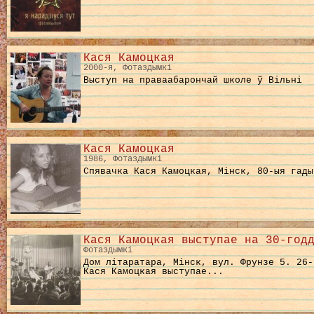
Кася Камоцкая
2000-я, Фотаздымкі
Выступ на праваабарончай школе ў Вільні
Кася Камоцкая
1986, Фотаздымкі
Спявачка Кася Камоцкая, Мінск, 80-ыя гад
Кася Камоцкая выступае на 30-год
Фотаздымкі
Дом літаратара, Мінск, вул. Фрунзе 5. 26-
Кася Камоцкая выступае...