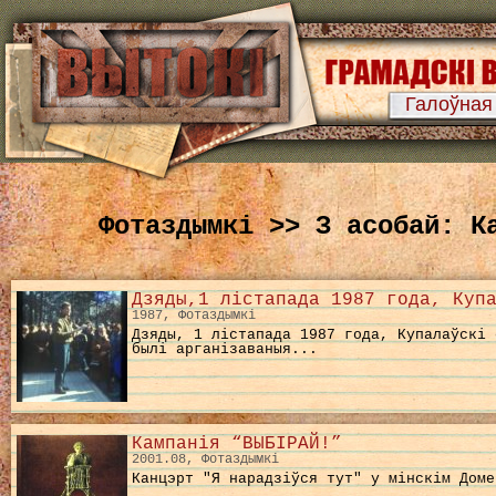
Галоўная
Фотаздымкі >> З асобай: К
Дзяды,1 лістапада 1987 года, Куп
1987, Фотаздымкі
Дзяды, 1 лістапада 1987 года, Купалаўскі 
былі арганізаваныя...
Кампанія “ВЫБІРАЙ!”
2001.08, Фотаздымкі
Канцэрт "Я нарадзіўся тут" у мінскім Доме