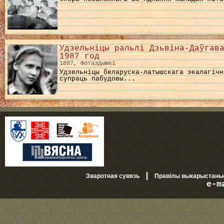
Удзельніцы ральлі Дзьвіна-Даўгав
1987 год
1887, Фотаздымкі
Удзельніцы беларуска-латышскага экалагічн
супраць пабудовы...
|
Зваротная сувязь
Правілы выкарыстань
e-m