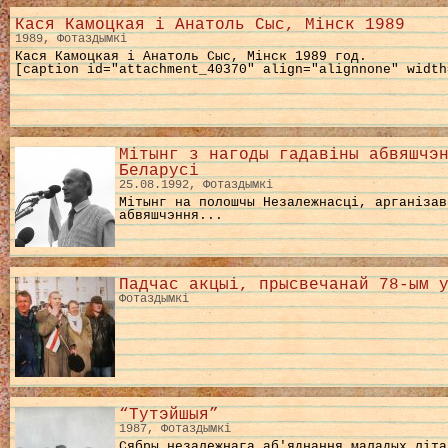
Кася Камоцкая і Анатоль Сыс, Мінск 1989
1989, Фотаздымкі
Кася Камоцкая і Анатоль Сыс, Мінск 1989 год.
[caption id="attachment_40370" align="alignnone" width
Мітынг з нагоды гадавіны абвяшчэ
Беларусі
25.08.1992, Фотаздымкі
Мітынг на полошчы Незалежнасці, арганізав
абвяшчэння...
Падчас акцыі, прысвечанай 78-ым 
Фотаздымкі
“Тутэйшыя”
1987, Фотаздымкі
Сябры незалежнага аб'яднання маладых літа