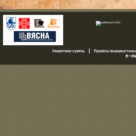
|
Зваротная сувязь
Правілы выкарыстань
e-m