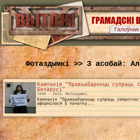
Галоўная
Фотаздымкі >> З асобай: Ал
Кампанія “Праваабаронцы супраць 
Беларусі”
1998 - 2015, Фотаздымкі
Кампанія “Праваабаронцы супраць смяротнаг
аформілася ў пачатку...