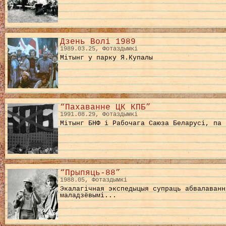
Дзень Волі 1989
1989.03.25, Фотаздымкі
Мітынг у парку Я.Купалы
“Пахаванне ЦК КПБ”
1991.08.29, Фотаздымкі
Мітынг БНФ і Рабочага Саюза Беларусі, па 
“Прыпяць-88”
1988.05, Фотаздымкі
Экалагічная экспедыцыя супраць абвалаванн
маладзёвымі...