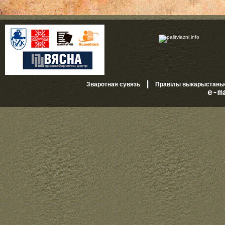
|
Зваротная сувязь
Правілы выкарыстань
e-m