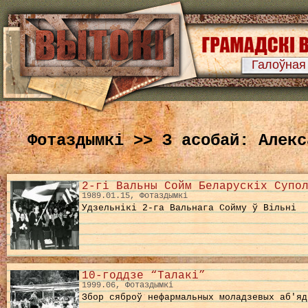
Галоўная
Фотаздымкі >> З асобай: Алекс
2-гі Вальны Сойм Беларускіх Супо
1989.01.15, Фотаздымкі
Удзельнікі 2-га Вальнага Сойму ў Вільні
10-годдзе “Талакі”
1999.06, Фотаздымкі
Збор сяброў нефармальных моладзевых аб'яд