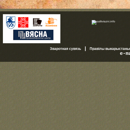
|
Зваротная сувязь
Правілы выкарыстань
e-m