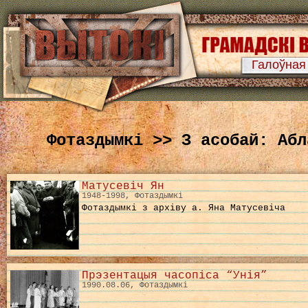
Галоўная
Фотаздымкі >> З асобай: Абл
Матусевіч Ян
1948-1998, Фотаздымкі
Фотаздымкі з архіву а. Яна Матусевіча
Прэзентацыя часопіса “Унія”
1990.08.06, Фотаздымкі