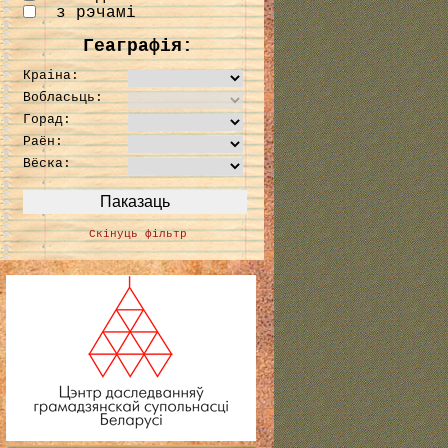
з рэчамі
Геаграфія:
Краіна:
Вобласьць:
Горад:
Раён:
Вёска:
Скінуць фільтр