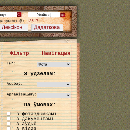
дакументаў:
12617
Лексікон
Дадаткова
Фільтр
Навігацыя
Тып:
З удзелам:
Асобаў:
Арганізацыяў:
Па ўмовах:
з фотаздымкамі
з дакументамі
з аўдыё
з відэа