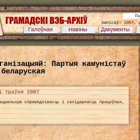
запісаў:
1067
, 
Галоўная
Навіны
Дакументы
ганізацыяй: Партыя камуністаў
беларуская
1 траўня 2007
ацыяльную справядлівасць і салідарнасць працоўных,