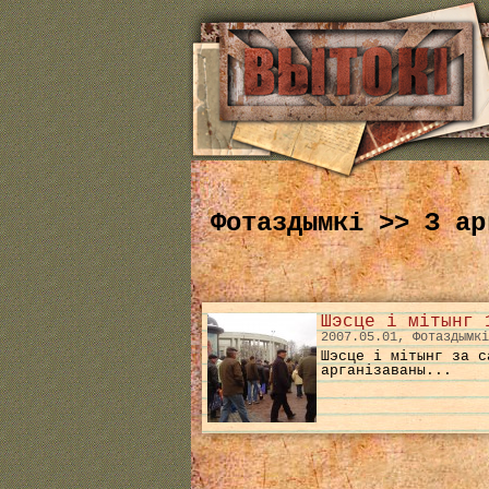
Фотаздымкі >> З ар
Шэсце і мітынг 
2007.05.01, Фотаздымкі
Шэсце і мітынг за с
арганізаваны...