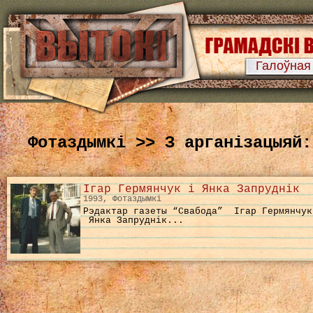
Галоўная
Фотаздымкі >> З арганізацыяй:
Ігар Гермянчук і Янка Запруднік
1993, Фотаздымкі
Рэдактар газеты “Свабода” Ігар Гермянчук
Янка Запруднік...