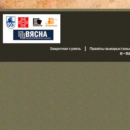
|
Зваротная сувязь
Правілы выкарыстань
e-m