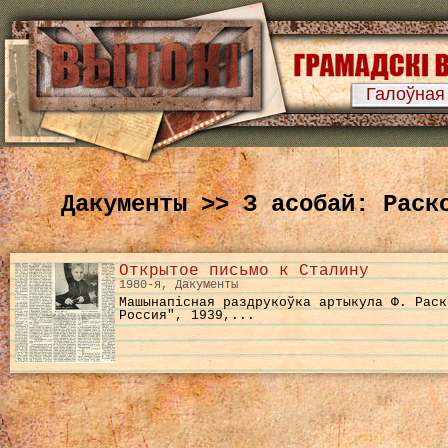
Галоўная
Дакументы >> З асобай: Раск
Открытое письмо к Сталину
1980-я, Дакументы
Машынапісная раздрукоўка артыкула Ф. Раск
Россия", 1939,...