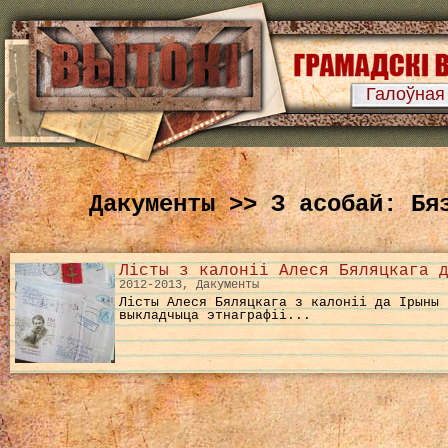
Галоўная
Дакументы >> З асобай: Бя
Лісты з калоніі Алеся Бяляцкага 
2012-2013, Дакументы
Лісты Алеся Бяляцкага з калоніі да Ірыны
выкладчыца этнаграфіі...