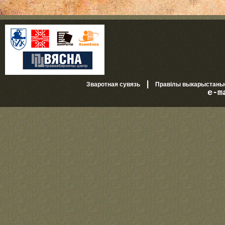
|
Зваротная сувязь
Правілы выкарыстань
e-m