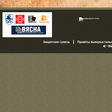
|
Зваротная сувязь
Правілы выкарыстань
e-m