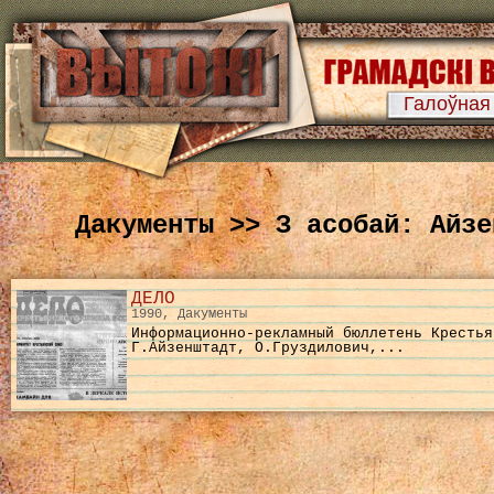
Галоўная
Дакументы >> З асобай: Айзе
ДЕЛО
1990, Дакументы
Информационно-рекламный бюллетень Крестья
Г.Айзенштадт, О.Груздилович,...