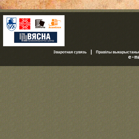
|
Зваротная сувязь
Правілы выкарыстань
e-m