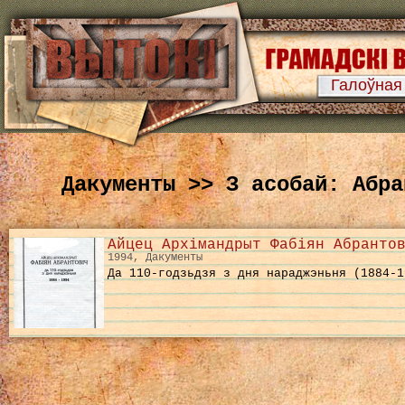
Галоўная
Дакументы >> З асобай: Абра
Айцец Архімандрыт Фабіян Абранто
1994, Дакументы
Да 110-годзьдзя з дня нараджэньня (1884-1