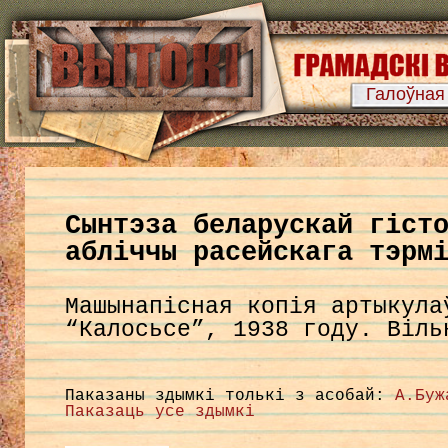
Галоўная
Сынтэза беларускай гіст
абліччы расейскага тэрм
Машынапісная копія артыкула
“Калосьсе”, 1938 году. Віль
Паказаны здымкі толькі з асобай:
А.Буж
Паказаць усе здымкі