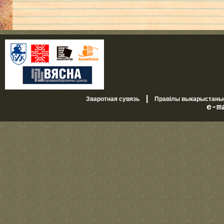
|
Зваротная сувязь
Правілы выкарыстань
e-m