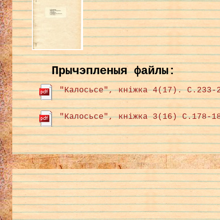
Прычэпленыя файлы:
"Калосьсе", кніжка 4(17). С.233-
"Калосьсе", кніжка 3(16) С.178-1