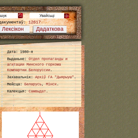
дакументаў:
12617
Лексікон
Дадаткова
Дата: 1980-я
Выданьне:
Отдел пропаганды и
агитации Минского горкома
Компартии Белоруссии
.
Захавальнік:
Архіў ГА "Дыярыуш"
.
Мейсца:
Беларусь
,
Мінск
.
Калекцыя:
Самвыдат
.