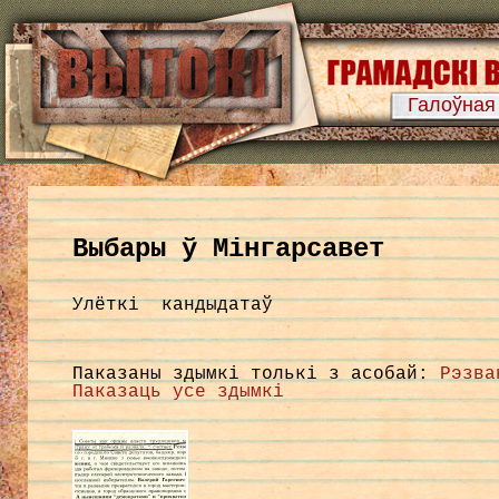
Галоўная
Выбары ў Мінгарсавет
Улёткі кандыдатаў
Паказаны здымкі толькі з асобай:
Рэзва
Паказаць усе здымкі