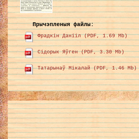
Прычэпленыя файлы:
Фрадкін Данііл (PDF, 1.69 Mb)
Сідорык Яўген (PDF, 3.30 Mb)
Татарынаў Мікалай (PDF, 1.46 Mb)