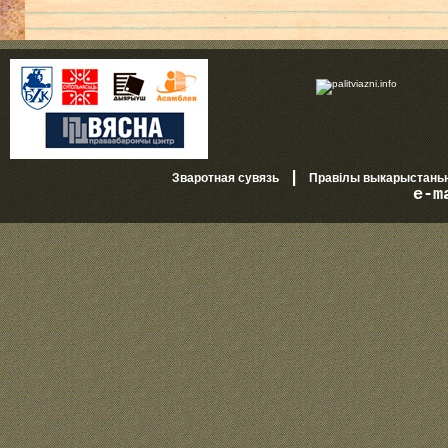
|
Зваротная сувязь
Правілы выкарыстань
e-m