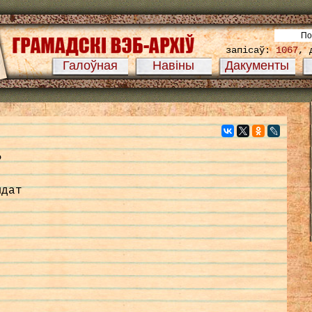
запісаў:
1067
, 
Галоўная
Навіны
Дакументы
ь
ыдат