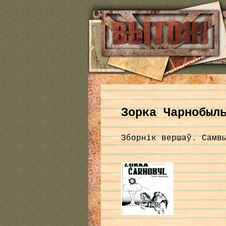
Зорка Чарнобыл
Зборнік вершаў. Самв