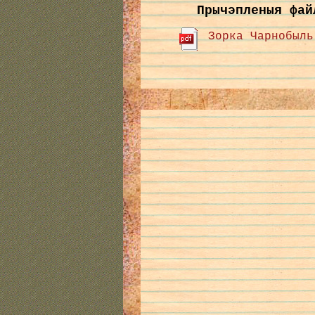
Прычэпленыя фай
Зорка Чарнобыль