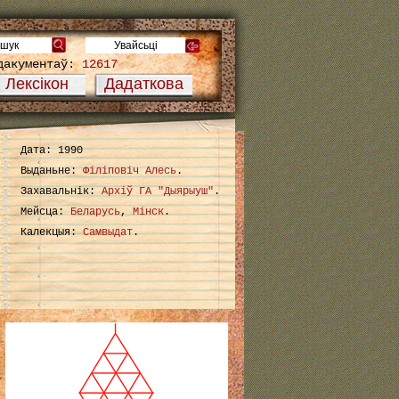
дакументаў:
12617
Лексікон
Дадаткова
Дата: 1990
Выданьне:
Філіповіч Алесь
.
Захавальнік:
Архіў ГА "Дыярыуш"
.
Мейсца:
Беларусь
,
Мінск
.
Калекцыя:
Самвыдат
.