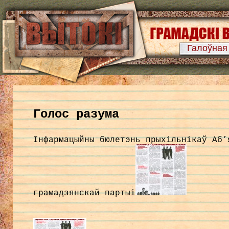
Галоўная
Голос разума
Інфармацыйны бюлетэнь прыхільнікаў Аб’
грамадзянскай партыі