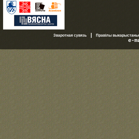
|
Зваротная сувязь
Правілы выкарыстань
e-m