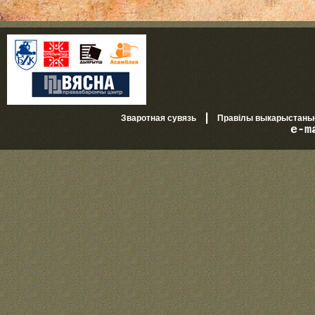
|
Зваротная сувязь
Правілы выкарыстань
e-m