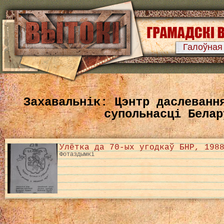
Галоўная
Захавальнік: Цэнтр даслеванн
супольнасці Белар
Улётка да 70-ых угодкаў БНР, 198
Фотаздымкі