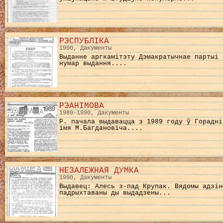
РЭСПУБЛІКА
1990, Дакументы
Выданне аргкамiтэту Дэмакратычнае партыi 
нумар выдання....
РЭАНІМОВА
1989-1990, Дакументы
Р. пачала выдавацца з 1989 году ў Гораднi
iмя М.Багдановiча....
НЕЗАЛЕЖНАЯ ДУМКА
1990, Дакументы
Выдавец: Алесь з-пад Крупак. Вядомы адзiн
падрыхтаваны ды выдадзены...