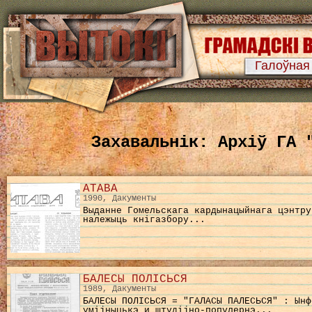
Галоўная
Захавальнік: Архіў ГА 
АТАВА
1990, Дакументы
Выданне Гомельскага кардынацыйнага цэнтру
належыць кнiгазбору...
БАЛЕСЫ ПОЛІСЬСЯ
1989, Дакументы
БАЛЕСЫ ПОЛIСЬСЯ = "ГАЛАСЫ ПАЛЕСЬСЯ" : Ынф
умijныцькэ и штудijно-популернэ...