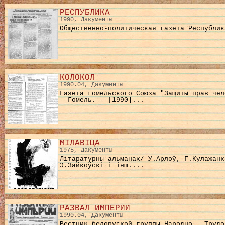
РЕСПУБЛИКА
1990, Дакументы
Общественно-политическая газета Республик
КОЛОКОЛ
1990.04, Дакументы
Газета гомельского Союза "Защиты прав чел
— Гомель. — [1990]...
МІЛАВІЦА
1975, Дакументы
Лiтаратурны альманах/ У.Арлоў, Г.Кулажанк
Э.Зайкоўскi i iнш....
РАЗВАЛ ИМПЕРИИ
1990.04, Дакументы
Вестник белоруской группы Народно - Трудо