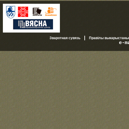
|
Зваротная сувязь
Правілы выкарыстань
e-m