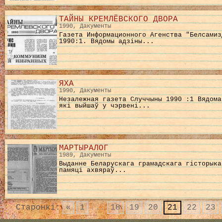
ТАЙНЫ КРЕМЛЁВСКОГО ДВОРА
1990, Дакументы
Газета Информационного Агенства "Белсамиз
1990:1. Вядомы адзiны...
ЯХА
1990, Дакументы
Незалежная газета Случчыны 1990 :1 Вядома
якi выйшаў у чэрвенi...
МАРТЫРАЛОГ
1989, Дакументы
Выданне Беларускага грамадскага гiсторыка
памяцi ахвяраў...
Старонкі:
«
1
...
18
19
20
21
22
23