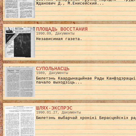
Жданович Д., М.Енисейский...
ПЛОЩАДЬ ВОССТАНИЯ
1990.09, Дакументы
Независимая газета.
СУПОЛЬНАСЦЬ
1989, Дакументы
Бюлетэнь Каардынацыйнае Рады Канфэдэрацыi
пачало выходзiць...
ШЛЯХ-ЭКСПРЭС
1990.01.27, Дакументы
Бюлетэнь выбарчай хронікі Берасцейскіх ра