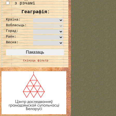
з рэчамі
Геаграфія:
Краіна:
Вобласьць:
Горад:
Раён:
Вёска:
Скінуць фільтр