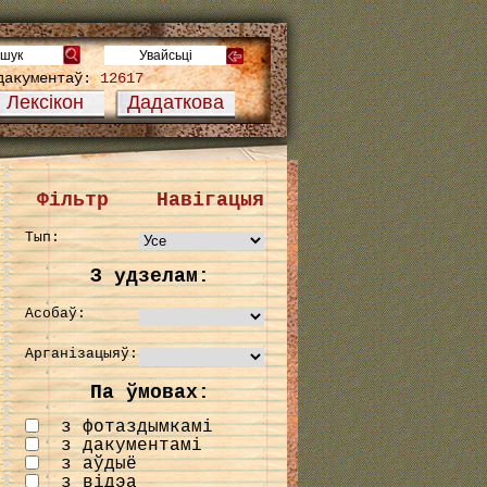
дакументаў:
12617
Лексікон
Дадаткова
Фільтр
Навігацыя
Тып:
З удзелам:
Асобаў:
Арганізацыяў:
Па ўмовах:
з фотаздымкамі
з дакументамі
з аўдыё
з відэа