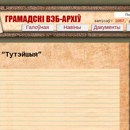
запісаў:
1067
, 
Галоўная
Навіны
Дакументы
“Тутэйшыя”