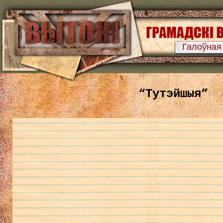
Галоўная
“Тутэйшыя”