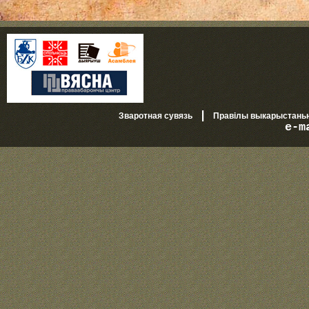
|
Зваротная сувязь
Правілы выкарыстань
e-m