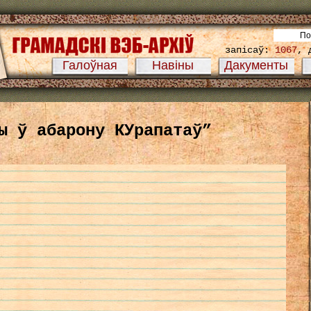
запісаў:
1067
, 
Галоўная
Навіны
Дакументы
ы ў абарону КУрапатаў”