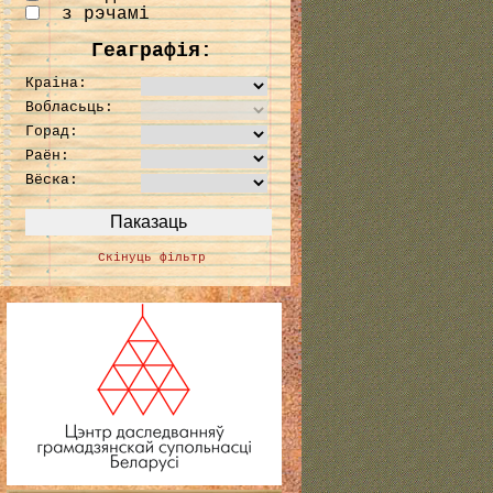
з рэчамі
Геаграфія:
Краіна:
Вобласьць:
Горад:
Раён:
Вёска:
Скінуць фільтр