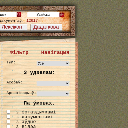
дакументаў:
12617
Лексікон
Дадаткова
Фільтр
Навігацыя
Тып:
З удзелам:
Асобаў:
Арганізацыяў:
Па ўмовах:
з фотаздымкамі
з дакументамі
з аўдыё
з відэа