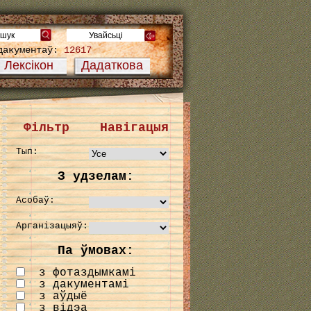
дакументаў:
12617
Лексікон
Дадаткова
Фільтр
Навігацыя
Тып:
З удзелам:
Асобаў:
Арганізацыяў:
Па ўмовах:
з фотаздымкамі
з дакументамі
з аўдыё
з відэа