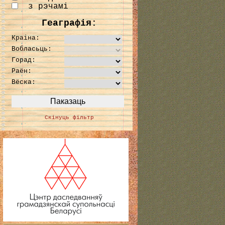
з рэчамі
Геаграфія:
Краіна:
Вобласьць:
Горад:
Раён:
Вёска:
Скінуць фільтр