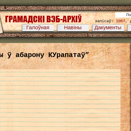
запісаў:
1067
, 
Галоўная
Навіны
Дакументы
ы ў абарону КУрапатаў”