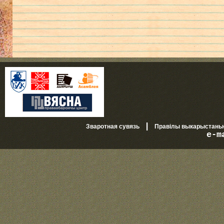
|
Зваротная сувязь
Правілы выкарыстань
e-m