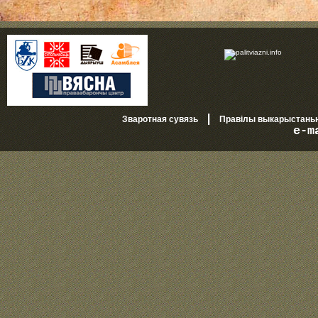
|
Зваротная сувязь
Правілы выкарыстань
e-m