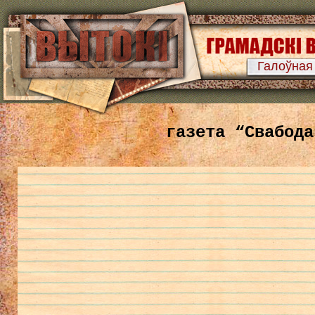
Галоўная
газета “Свабода