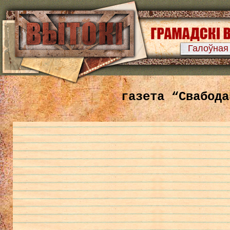
Галоўная
газета “Свабода