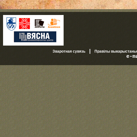
|
Зваротная сувязь
Правілы выкарыстань
e-m