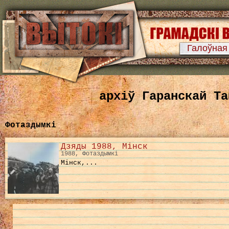
Галоўная
архіў Гаранскай Та
Фотаздымкі
Дзяды 1988, Мінск
1988, Фотаздымкі
Мінск,...