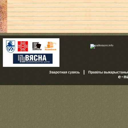
|
Зваротная сувязь
Правілы выкарыстань
e-m