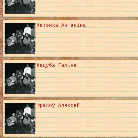
Хатэнка Антаніна
Кацуба Галіна
Фралоў Аляксей