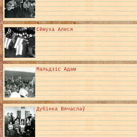
Сёмуха Алеся
Мальдзіс Адам
Дубінка Вячаслаў