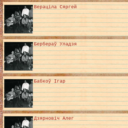
Вераціла Сяргей
Бербераў Уладзя
Бабкоў Ігар
Дзярновіч Алег