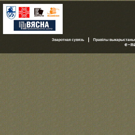
|
Зваротная сувязь
Правілы выкарыстань
e-m