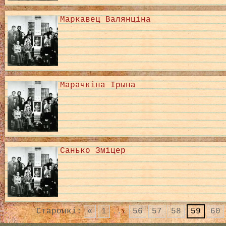
Маркавец Валянціна
Марачкіна Ірына
Санько Зміцер
Старонкі:
«
1
...
56
57
58
59
60