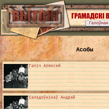
Галоўная
Асобы
Галіч Аляксей
Саладоўнікаў Андрэй