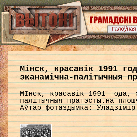
Галоўная
Мінск, красавік 1991 го
эканамічна-палітычныя п
МІнск, красавік 1991 года, 
палітычныя пратэсты.на плош
Аўтар фотаздымка: Уладзімір