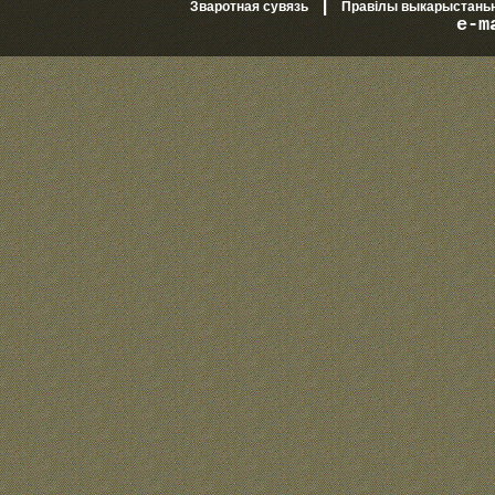
|
Зваротная сувязь
Правілы выкарыстань
e-m