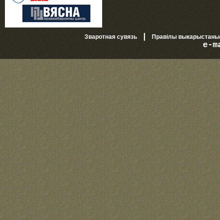
|
Зваротная сувязь
Правілы выкарыстань
e-m