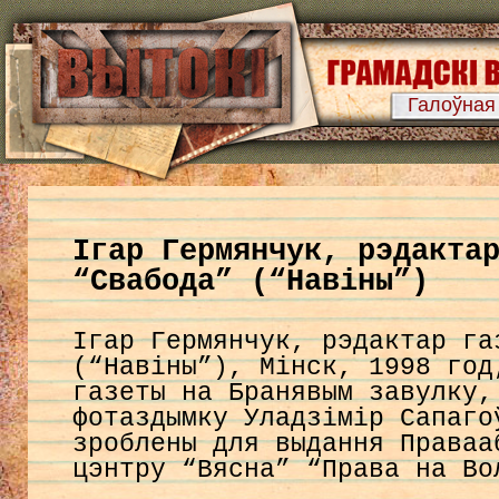
Галоўная
Ігар Гермянчук, рэдакта
“Свабода” (“Навіны”)
Ігар Гермянчук, рэдактар га
(“Навіны”), Мінск, 1998 год
газеты на Бранявым завулку,
фотаздымку Уладзімір Сапаго
зроблены для выдання Праваа
цэнтру “Вясна” “Права на