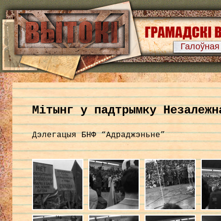
Галоўная
Мітынг у падтрымку Незалежн
Дэлегацыя БНФ “Адраджэньне”