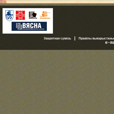
|
Зваротная сувязь
Правілы выкарыстань
e-m