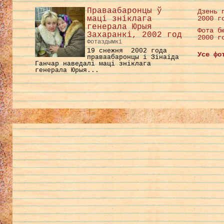
Праваабаронцы ў
Дзень 
маці зніклага
2000 г
генерала Юрыя
Фота б
Захаранкі, 2002 год
2000 г
Фотаздымкі
19 снежня 2002 года
Усе фо
праваабаронцы і Зінаіда
Ганчар наведалі маці зніклага
генерала Юрыя...