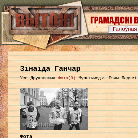
Галоўная
Зінаіда Ганчар
Усе
Друкаваныя
Фота(3)
Мультымедыя
Рэчы
Падзеі
Фота