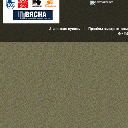
|
Зваротная сувязь
Правілы выкарыстань
e-m