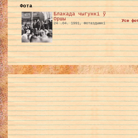
Фота
Блакада чыгункі ў
Оршы
Усе фо
24 .04. 1991, Фотаздымкі