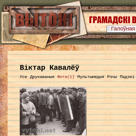
Галоўная
Віктар Кавалёў
Усе
Друкаваныя
Фота(1)
Мультымедыя
Рэчы
Падзеі