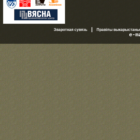
|
Зваротная сувязь
Правілы выкарыстань
e-m