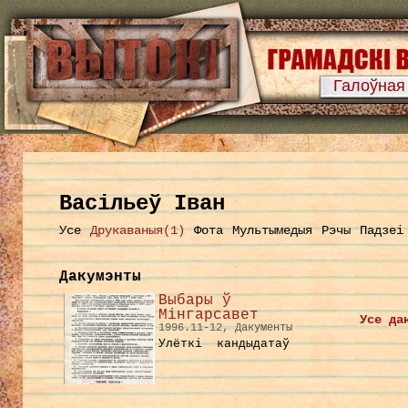
Галоўная
Васільеў Іван
Усе
Друкаваныя(1)
Фота
Мультымедыя
Рэчы
Падзеі
Дакумэнты
Выбары ў
Мінгарсавет
Усе да
1996.11-12, Дакументы
Улёткі кандыдатаў