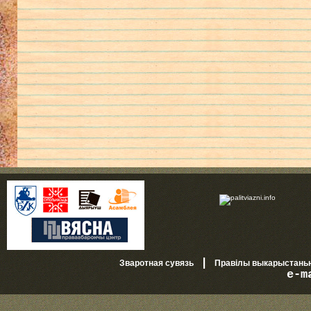
|
Зваротная сувязь
Правілы выкарыстань
e-m