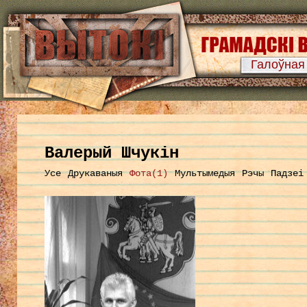
Галоўная
Валерый Шчукін
Усе
Друкаваныя
Фота(1)
Мультымедыя
Рэчы
Падзеі