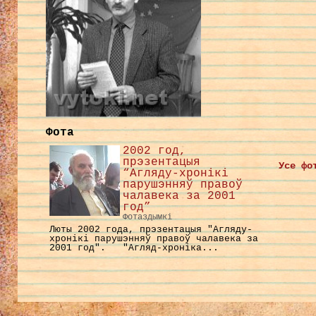
Фота
2002 год,
прэзентацыя
Усе фо
“Агляду-хронікі
парушэнняў правоў
чалавека за 2001
год”
Фотаздымкі
Люты 2002 года, прэзентацыя "Агляду-
хронікі парушэнняў правоў чалавека за
2001 год". "Агляд-хроніка...