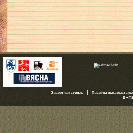
|
Зваротная сувязь
Правілы выкарыстань
e-m