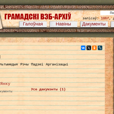
запісаў:
1067
, 
Галоўная
Навіны
Дакументы
й
льтымедыя
Рэчы
Падзеі
Арганізацыі
 Янку
Усе дакумэнты (1)
кументы