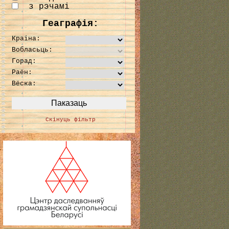
з рэчамі
Геаграфія:
Краіна:
Вобласьць:
Горад:
Раён:
Вёска:
Скінуць фільтр