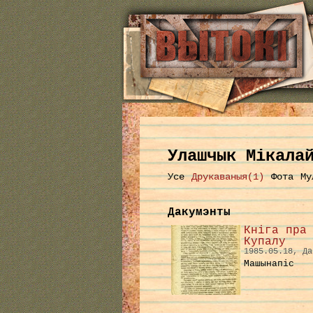
Улашчык Мікала
Усе
Друкаваныя(1)
Фота
Му
Дакумэнты
Кніга пра
Купалу
1985.05.18, Да
Машынапіс