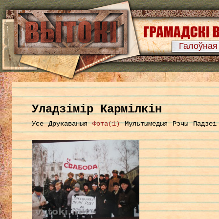
Галоўная
Уладзімір Кармілкін
Усе
Друкаваныя
Фота(1)
Мультымедыя
Рэчы
Падзеі