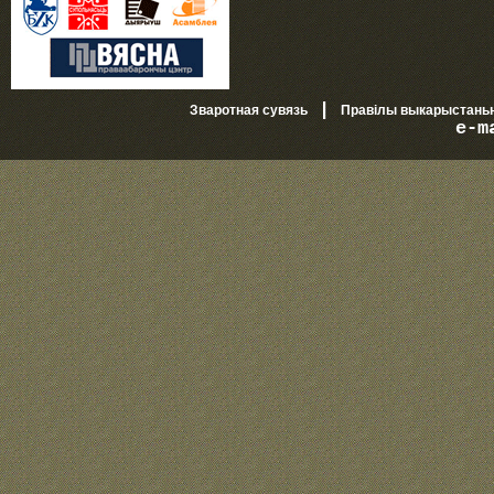
|
Зваротная сувязь
Правілы выкарыстань
e-m