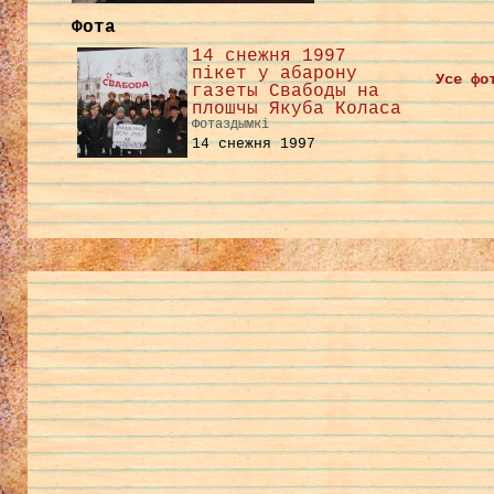
Фота
14 снежня 1997
пікет у абарону
Усе фо
газеты Свабоды на
плошчы Якуба Коласа
Фотаздымкі
14 снежня 1997