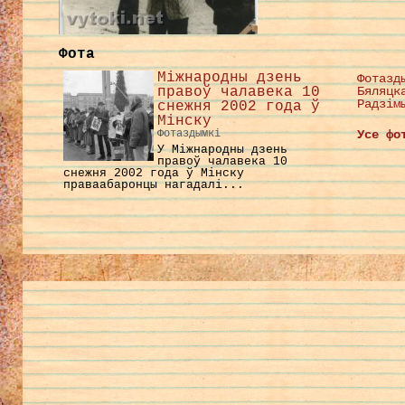
Фота
Міжнародны дзень
Фотазд
правоў чалавека 10
Бяляцк
Радзім
снежня 2002 года ў
Мінску
Фотаздымкі
Усе фо
У Міжнародны дзень
правоў чалавека 10
снежня 2002 года ў Мінску
праваабаронцы нагадалі...