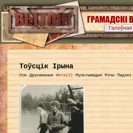
Галоўная
Тоўсцік Ірына
Усе
Друкаваныя
Фота(2)
Мультымедыя
Рэчы
Падзеі