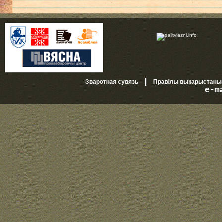
|
Зваротная сувязь
Правілы выкарыстань
e-m