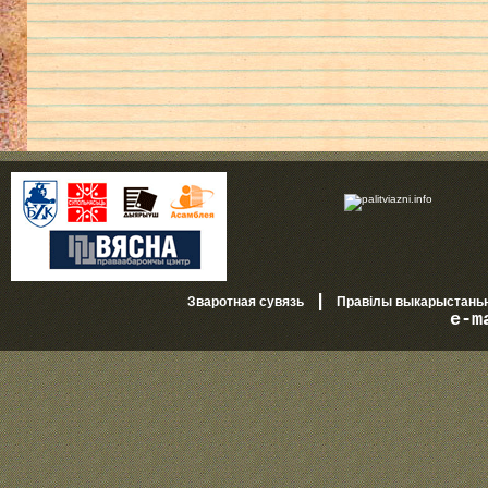
|
Зваротная сувязь
Правілы выкарыстань
e-m