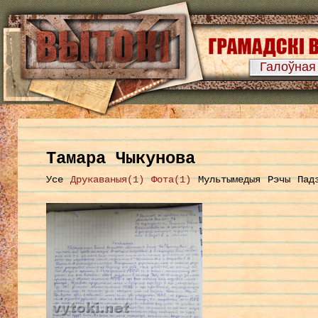
Галоўная
Тамара Чыкунова
Усе
Друкаваныя(1)
Фота(1)
Мультымедыя
Рэчы
Пад