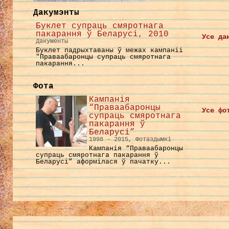
Дакумэнты
Буклет супраць смяротнага
пакарання ў Беларусі, 2010
Усе да
Дакументы
Буклет падрыхтаваны ў межах кампаніі
"Праваабаронцы супраць смяротнага
пакарання...
Фота
Кампанія
“Праваабаронцы
Усе фо
супраць смяротнага
пакарання ў
Беларусі”
1998 - 2015, Фотаздымкі
Кампанія “Праваабаронцы
супраць смяротнага пакарання ў
Беларусі” аформілася ў пачатку...