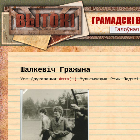
Галоўная
Шалкевіч Гражына
Усе
Друкаваныя
Фота(1)
Мультымедыя
Рэчы
Падзеі