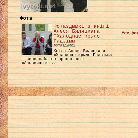
Фота
Фотаздымкі з кнігі
Алеся Бяляцкага
Усе фо
“Халоднае крыло
Радзімы”
Фотаздымкі
Кніга Алеся Бяляцкага
«Халоднае крыло Радзімы»
— своеасаблівы працяг кніг
«Асьвечаныя...