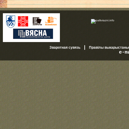
|
Зваротная сувязь
Правілы выкарыстань
e-m