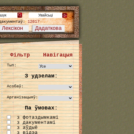
дакументаў:
12617
Лексікон
Дадаткова
Фільтр
Навігацыя
Тып:
З удзелам:
Асобаў:
Арганізацыяў:
Па ўмовах:
з фотаздымкамі
з дакументамі
з аўдыё
з відэа