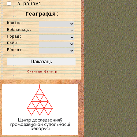
з рэчамі
Геаграфія:
Краіна:
Вобласьць:
Горад:
Раён:
Вёска:
Скінуць фільтр