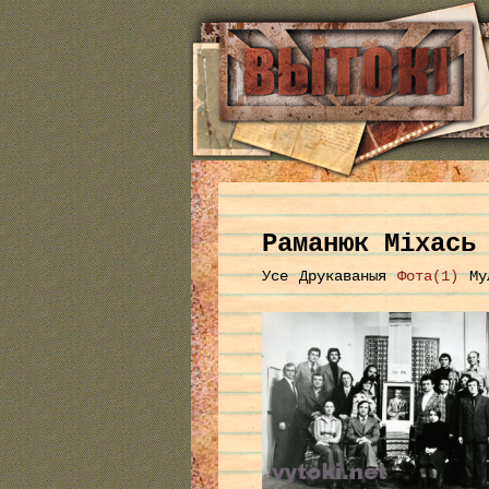
Раманюк Міхась
Усе
Друкаваныя
Фота(1)
Му