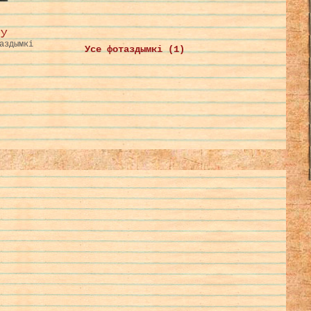
КУ
аздымкі
Усе фотаздымкі (1)