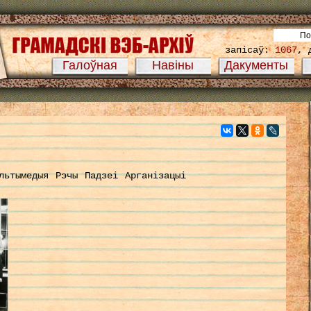
запісаў:
1067
, 
Галоўная
Навіны
Дакументы
льтымедыя
Рэчы
Падзеі
Арганізацыі