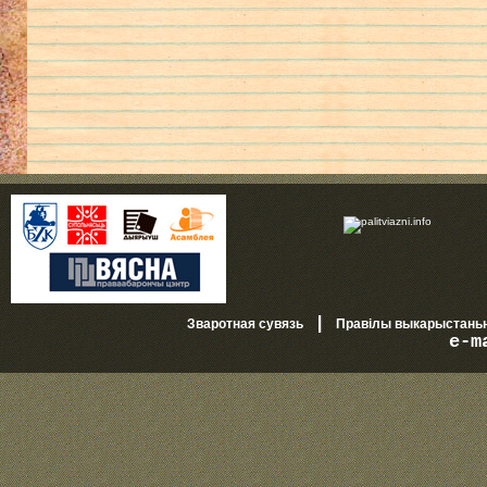
|
Зваротная сувязь
Правілы выкарыстань
e-m