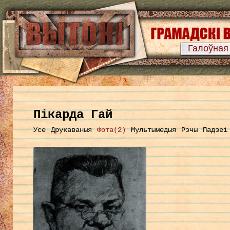
Галоўная
Пікарда Гай
Усе
Друкаваныя
Фота(2)
Мультымедыя
Рэчы
Падзеі