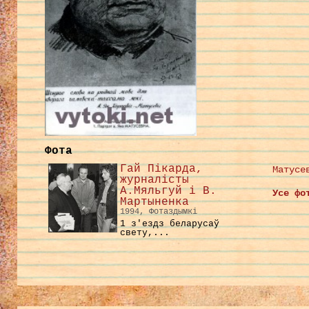
Фота
Гай Пікарда,
Матусе
журналісты
А.Мяльгуй і В.
Усе фо
Мартыненка
1994, Фотаздымкі
1 з'ездз беларусаў
свету,...