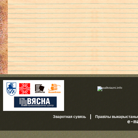
|
Зваротная сувязь
Правілы выкарыстань
e-m