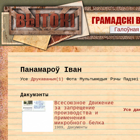
Галоўная
Панамароў Іван
Усе
Друкаваныя(1)
Фота
Мультымедыя
Рэчы
Падзеі
Дакумэнты
Всесоюзное Движение
за запрещение
Усе да
производства и
применения
микробного белка
1989, Дакументы