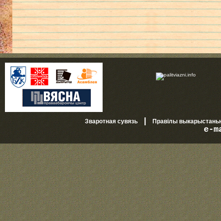
|
Зваротная сувязь
Правілы выкарыстань
e-m