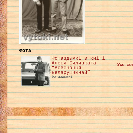
Фота
Фотаздымкі з кнігі
Алеся Бяляцкага
Усе фо
“Асвечаныя
Беларушчынай”
Фотаздымкі