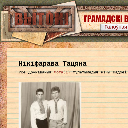
Галоўная
Нікіфарава Тацяна
Усе
Друкаваныя
Фота(1)
Мультымедыя
Рэчы
Падзеі