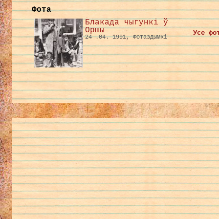
Фота
Блакада чыгункі ў
Оршы
Усе фо
24 .04. 1991, Фотаздымкі