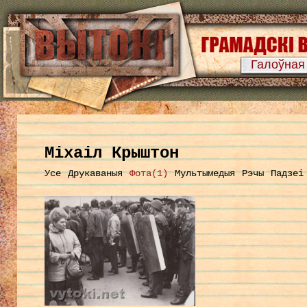
Галоўная
Міхаіл Крыштон
Усе
Друкаваныя
Фота(1)
Мультымедыя
Рэчы
Падзеі