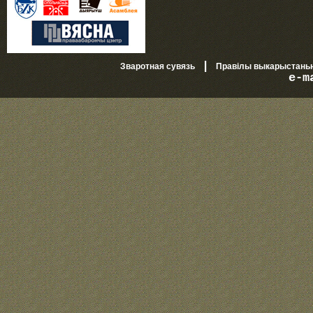
|
Зваротная сувязь
Правілы выкарыстань
e-m