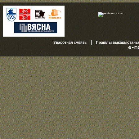
|
Зваротная сувязь
Правілы выкарыстань
e-m