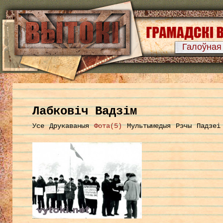
Галоўная
Лабковіч Вадзім
Усе
Друкаваныя
Фота(5)
Мультымедыя
Рэчы
Падзеі