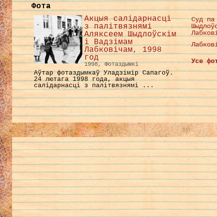
Фота
Акцыя салідарнасці
Суд па
з палітвязнямі
Шыдлоў
Лабков
Аляксеем Шыдлоўскім
і Вадзімам
Лабков
Лабковічам, 1998
год
Усе фо
1998, Фотаздымкі
Аўтар фотаздымкаў Уладзімір Сапагоў.
24 лютага 1998 года, акцыя
салідарнасці з палітвязнямі ...