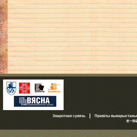
|
Зваротная сувязь
Правілы выкарыстань
e-m