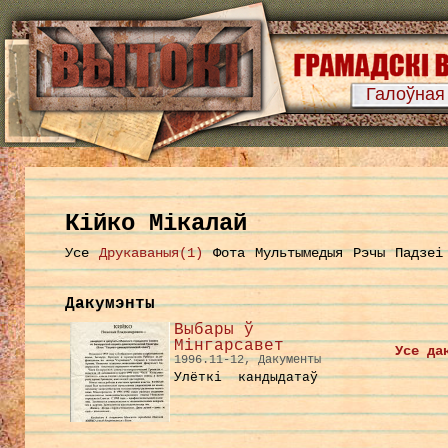
Галоўная
Кійко Мікалай
Усе
Друкаваныя(1)
Фота
Мультымедыя
Рэчы
Падзеі
Дакумэнты
Выбары ў
Мінгарсавет
Усе да
1996.11-12, Дакументы
Улёткі кандыдатаў