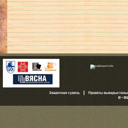
|
Зваротная сувязь
Правілы выкарыстань
e-m