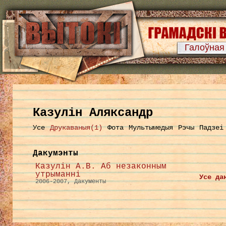
Галоўная
Казулін Аляксандр
Усе
Друкаваныя(1)
Фота
Мультымедыя
Рэчы
Падзеі
Дакумэнты
Казулін А.В. Аб незаконным
утрыманні
Усе да
2006-2007, Дакументы