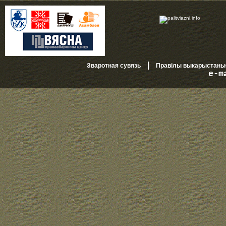
|
Зваротная сувязь
Правілы выкарыстань
e-m