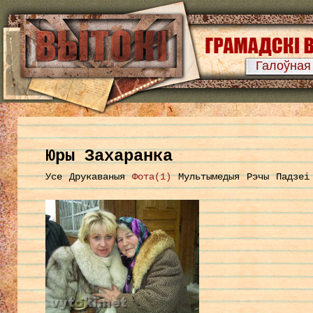
Галоўная
Юры Захаранка
Усе
Друкаваныя
Фота(1)
Мультымедыя
Рэчы
Падзеі