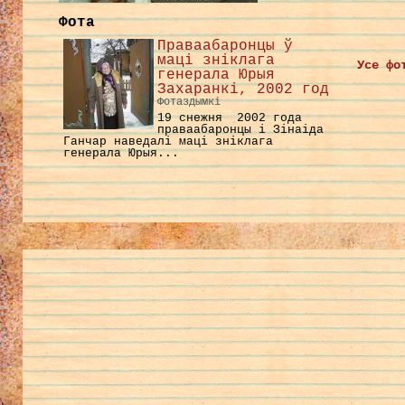
Фота
Праваабаронцы ў
маці зніклага
Усе фо
генерала Юрыя
Захаранкі, 2002 год
Фотаздымкі
19 снежня 2002 года
праваабаронцы і Зінаіда
Ганчар наведалі маці зніклага
генерала Юрыя...