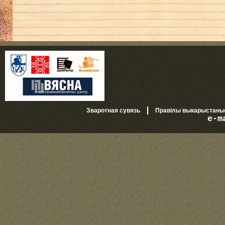
|
Зваротная сувязь
Правілы выкарыстань
e-m