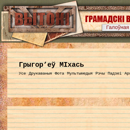
Галоўная
Грыгор’еў МІхась
Усе
Друкаваныя
Фота
Мультымедыя
Рэчы
Падзеі
Ар