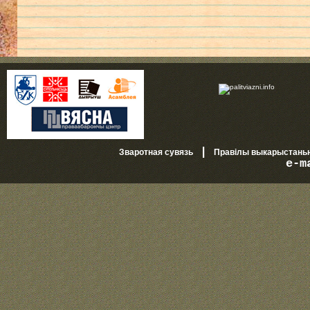
|
Зваротная сувязь
Правілы выкарыстань
e-m