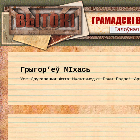
Галоўная
Грыгор’еў МІхась
Усе
Друкаваныя
Фота
Мультымедыя
Рэчы
Падзеі
Ар