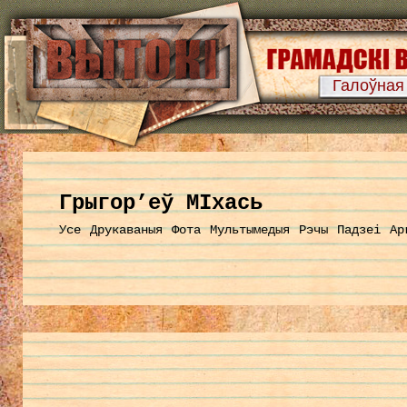
Галоўная
Грыгор’еў МІхась
Усе
Друкаваныя
Фота
Мультымедыя
Рэчы
Падзеі
Ар