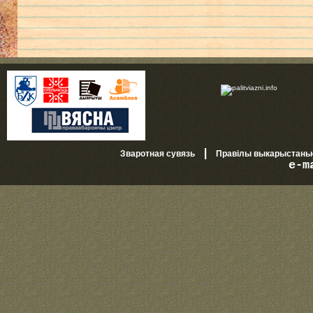
|
Зваротная сувязь
Правілы выкарыстань
e-m